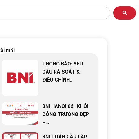
ài mới
THÔNG BÁO: YÊU
CẦU RÀ SOÁT &
ĐIỀU CHỈNH...
BNI HANOI 06 | KHỞI
CÔNG TRƯỜNG ĐẸP
–...
BNI TOÀN CẦU LẬP