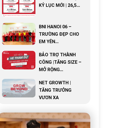
KỶ LỤC MỚI | 26,5...
BNI HANOI 06 –
TRƯỜNG ĐẸP CHO
EM YÊN...
BẢO TRỢ THÀNH
CÔNG |TĂNG SIZE –
MỞ RỘNG...
NET GROWTH |
TĂNG TRƯỞNG
VƯƠN XA