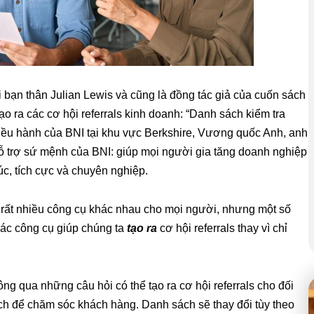
i bạn thân Julian Lewis và cũng là đồng tác giả của cuốn sách
ạo ra các cơ hội referrals kinh doanh: “Danh sách kiểm tra
iều hành của BNI tại khu vực Berkshire, Vương quốc Anh, anh
hỗ trợ sứ mệnh của BNI: giúp mọi người gia tăng doanh nghiệp
rúc, tích cực và chuyên nghiệp.
p rất nhiều công cụ khác nhau cho mọi người, nhưng một số
 các công cụ giúp chúng ta
tạo ra
cơ hội referrals thay vì chỉ
ng qua những câu hỏi có thể tạo ra cơ hội referrals cho đối
ách để chăm sóc khách hàng. Danh sách sẽ thay đổi tùy theo