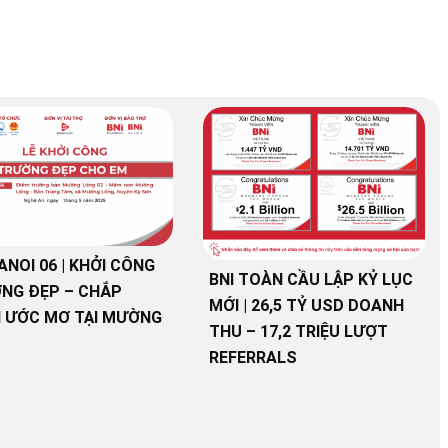
ANOI 06 | KHỞI CÔNG
BNI TOÀN CẦU LẬP KỶ LỤC
NG ĐẸP – CHẮP
MỚI | 26,5 TỶ USD DOANH
 ƯỚC MƠ TẠI MƯỜNG
THU – 17,2 TRIỆU LƯỢT
REFERRALS