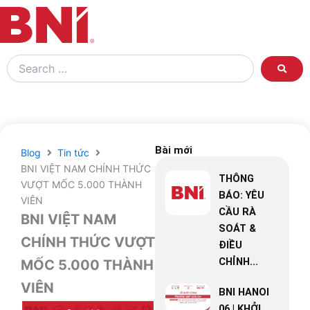
Search
…
Bài mới
Blog
Tin tức
BNI VIỆT NAM CHÍNH THỨC
THÔNG
VƯỢT MỐC 5.000 THÀNH
BÁO: YÊU
VIÊN
CẦU RÀ
BNI VIỆT NAM
SOÁT &
CHÍNH THỨC VƯỢT
ĐIỀU
CHỈNH...
MỐC 5.000 THÀNH
VIÊN
BNI HANOI
06 | KHỞI