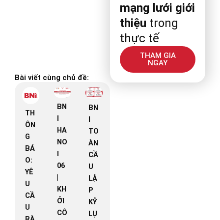
mạng lưới giới
thiệu
trong
thực tế
THAM GIA
NGAY
Bài viết cùng chủ đề:
BN
BN
TH
I
I
ÔN
HA
TO
G
NO
ÀN
BÁ
I
CẦ
O:
06
U
YÊ
|
LẬ
U
KH
P
CẦ
ỞI
KỶ
U
CÔ
LỤ
RÀ