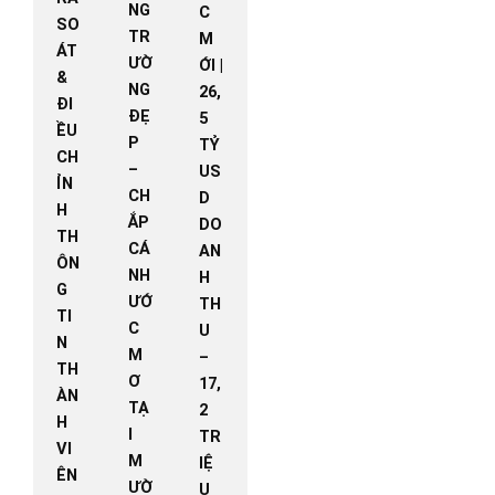
NG
C
SO
TR
M
ÁT
ƯỜ
ỚI |
&
NG
26,
ĐI
ĐẸ
5
ỀU
P
TỶ
CH
–
US
ỈN
CH
D
H
ẮP
DO
TH
CÁ
AN
ÔN
NH
H
G
ƯỚ
TH
TI
C
U
N
M
–
TH
Ơ
17,
ÀN
TẠ
2
H
I
TR
VI
M
IỆ
ÊN
ƯỜ
U