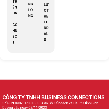
TR
NG
LƯ
ÊN
LỐ
ỢT
BN
NG
RE
I
FE
CO
RR
NN
AL
EC
S
T
CÔNG TY TNHH BUSINESS CONNECTIONS
Số GCNDKDN: 3703166854 do Sở Kế hoạch và Đầu tư tỉnh Bình
Dương cấp ngày 02/11/2023