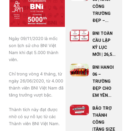
CÔNG
TRƯỜNG
ĐẸP –...
BNI TOÀN
Ngày 09/11/2020 là mốc
CẦU LẬP
son lịch sử cho BNI Việt
KỶ LỤC
Nam khi đạt 5.000 thành
MỚI | 26,5...
viên.
BNI HANOI
Chỉ trong vòng 4 tháng, từ
06 –
ngày 26/06/2020, từ 4.000
TRƯỜNG
thành viên BNI Việt Nam đã
ĐẸP CHO
tăng trưởng vượt bậc.
EM YÊN...
BẢO TRỢ
Thành tích này đạt được
THÀNH
nhờ có sự nỗ lực từ các
CÔNG
Thành viên BNI Việt Nam.
|TĂNG SIZE