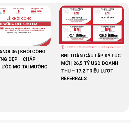
ANOI 06 | KHỞI CÔNG
BNI TOÀN CẦU LẬP KỶ LỤC
NG ĐẸP – CHẮP
MỚI | 26,5 TỶ USD DOANH
 ƯỚC MƠ TẠI MƯỜNG
THU – 17,2 TRIỆU LƯỢT
REFERRALS