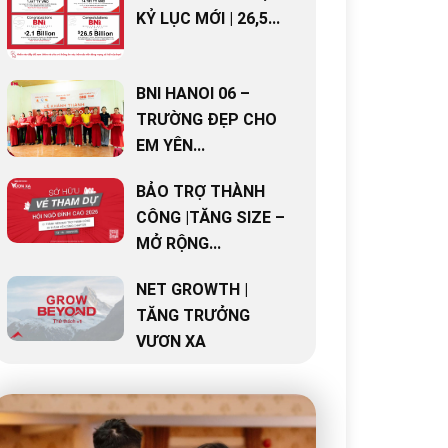
KỶ LỤC MỚI | 26,5...
BNI HANOI 06 –
TRƯỜNG ĐẸP CHO
EM YÊN...
BẢO TRỢ THÀNH
CÔNG |TĂNG SIZE –
MỞ RỘNG...
NET GROWTH |
TĂNG TRƯỞNG
VƯƠN XA