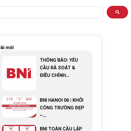
ài mới
THÔNG BÁO: YÊU
CẦU RÀ SOÁT &
ĐIỀU CHỈNH...
BNI HANOI 06 | KHỞI
CÔNG TRƯỜNG ĐẸP
–...
BNI TOÀN CẦU LẬP