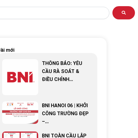
ài mới
THÔNG BÁO: YÊU
CẦU RÀ SOÁT &
ĐIỀU CHỈNH...
BNI HANOI 06 | KHỞI
CÔNG TRƯỜNG ĐẸP
–...
BNI TOÀN CẦU LẬP