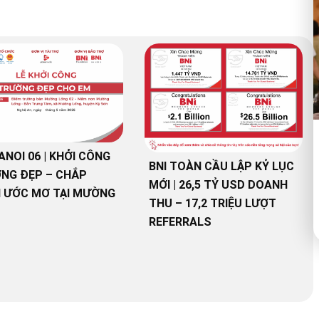
ANOI 06 | KHỞI CÔNG
BNI TOÀN CẦU LẬP KỶ LỤC
NG ĐẸP – CHẮP
MỚI | 26,5 TỶ USD DOANH
 ƯỚC MƠ TẠI MƯỜNG
THU – 17,2 TRIỆU LƯỢT
REFERRALS