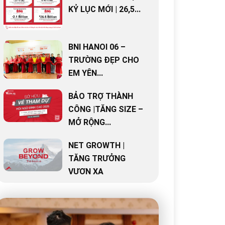
KỶ LỤC MỚI | 26,5...
BNI HANOI 06 –
TRƯỜNG ĐẸP CHO
EM YÊN...
BẢO TRỢ THÀNH
CÔNG |TĂNG SIZE –
MỞ RỘNG...
NET GROWTH |
TĂNG TRƯỞNG
VƯƠN XA