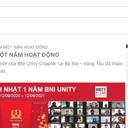
B
ỆM MỘT NĂM HOẠT ĐỘNG
 MỘT NĂM HOẠT ĐỘNG
ời của BNI Unity Chapter tại Bà Rịa – Vũng Tàu đã tham
ắt.