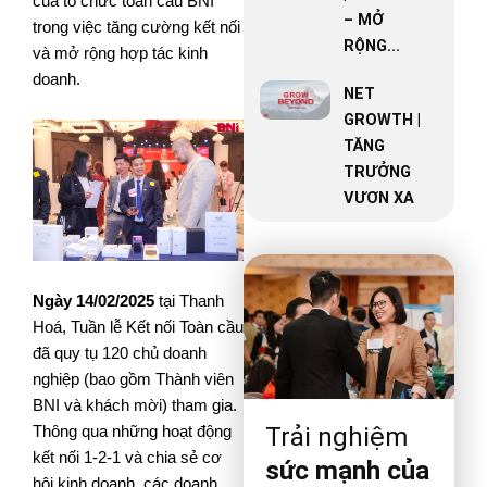
của tổ chức toàn cầu BNI
– MỞ
trong việc tăng cường kết nối
RỘNG...
và mở rộng hợp tác kinh
doanh.
NET
GROWTH |
TĂNG
TRƯỞNG
VƯƠN XA
Ngày 14/02/2025
tại Thanh
Hoá, Tuần lễ Kết nối Toàn cầu
đã quy tụ 120 chủ doanh
nghiệp (bao gồm Thành viên
BNI và khách mời) tham gia.
Trải nghiệm
Thông qua những hoạt động
kết nối 1-2-1 và chia sẻ cơ
sức mạnh của
hội kinh doanh, các doanh