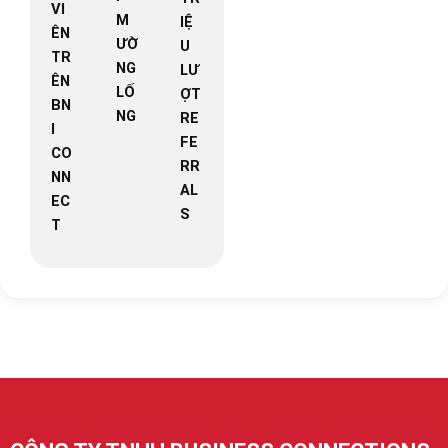
VI
M
IỆ
ÊN
ƯỜ
U
TR
NG
LƯ
ÊN
LỐ
ỢT
BN
NG
RE
I
FE
CO
RR
NN
AL
EC
S
T