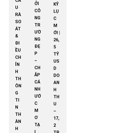
CẦ
ỞI
KỶ
U
CÔ
LỤ
RÀ
NG
C
SO
TR
M
ÁT
ƯỜ
ỚI |
&
NG
26,
ĐI
ĐẸ
5
ỀU
P
TỶ
CH
–
US
ỈN
CH
D
H
ẮP
DO
TH
CÁ
AN
ÔN
NH
H
G
ƯỚ
TH
TI
C
U
N
M
–
TH
Ơ
17,
ÀN
TẠ
2
H
I
TR