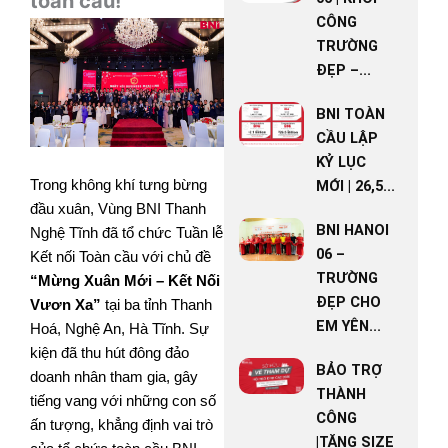
toàn cầu!
CÔNG
TRƯỜNG
ĐẸP –...
BNI TOÀN
CẦU LẬP
KỶ LỤC
Trong không khí tưng bừng
MỚI | 26,5...
đầu xuân, Vùng BNI Thanh
BNI HANOI
Nghệ Tĩnh đã tổ chức Tuần lễ
06 –
Kết nối Toàn cầu với chủ đề
TRƯỜNG
“Mừng Xuân Mới – Kết Nối
ĐẸP CHO
Vươn Xa”
tại ba tỉnh Thanh
EM YÊN...
Hoá, Nghệ An, Hà Tĩnh. Sự
kiện đã thu hút đông đảo
BẢO TRỢ
doanh nhân tham gia, gây
THÀNH
tiếng vang với những con số
CÔNG
ấn tượng, khẳng định vai trò
|TĂNG SIZE