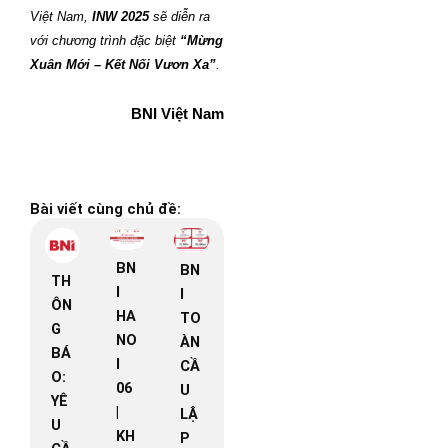
Việt Nam,
INW 2025
sẽ diễn ra
với chương trình đặc biệt
“Mừng
Xuân Mới – Kết Nối Vươn Xa”
.
BNI Việt Nam
Bài viết cùng chủ đề:
BN
BN
TH
I
I
ÔN
HA
TO
G
NO
ÀN
BÁ
I
CẦ
O:
06
U
YÊ
|
LẬ
U
KH
P