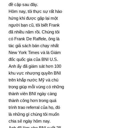
đề cập sau
đây.
Hôm nay, tôi thực sự rất hào
hứng khi được gặp lại một
người bạn cũ, tôi biết Frank
đã nhiều năm rồi. Chúng
tôi
có Frank De Raffele, ông là
tác giả sách bán chạy nhất
New York Times và là Giám
đốc quốc gia của BNI U.S.
Anh ấy đã giám sát hơn 100
khu vực nhượng quyền BNI
trên khắp nước Mỹ và chú
trọng giúp mỗi vùng có
những
thành viên BNI ngày càng
thành công hơn trong quá
trình trao referral của họ, đó
là những gì chúng tôi
muốn
chia sẻ ngày hôm nay.
Anh đã làm cho BNI suốt 28