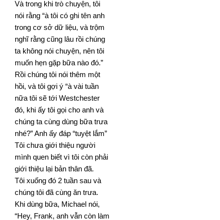
V
à trong khi trò chuyện, tôi
nói rằng “à tôi có ghi tên anh
trong cơ sở dữ liệu, và trộm
nghĩ rằng cũng lâu rồi
chúng
ta không nói chuyện, nên tôi
muốn hẹn gặp bữa nào đó.”
Rồi chúng tôi nói thêm một
hồi, và tôi gợi ý “à
vài tuần
nữa tôi sẽ tới Westchester
đó, khi ấy tôi gọi cho anh và
chúng ta cùng dùng bữa trưa
nhé?” Anh ấy đáp
“tuyệt lắm”
Tôi chưa giới thiệu người
mình quen biết vì tôi còn phải
giới thiệu lại bản thân đã.
Tôi xuống đó 2 tuần sau và
chúng tôi đã cùng ăn trưa.
Khi dùng bữa, Michael nói,
“Hey, Frank, anh vẫn còn làm