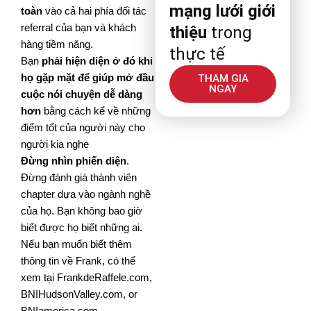
mạng lưới giới
toàn
vào cả hai phía đối tác
referral của bạn và khách
thiệu
trong
hàng tiềm năng.
thực tế
Bạn
phải hiện diện ở đó khi
họ gặp mặt để giúp mở đầu
THAM GIA
NGAY
cuộc nói chuyện dễ dàng
hơn
bằng cách kể
về những
điểm tốt của người này cho
người kia nghe
Đừng nhìn phiến diện
.
Đừng đánh giá thành viên
chapter dựa vào ngành nghề
của họ. Bạn không bao
giờ
biết được họ biết những ai.
Nếu bạn muốn biết thêm
thông tin về Frank, có thể
xem tại FrankdeRaffele.com,
BNIHudsonValley.com, or
BNIamerica.com.