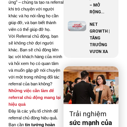
ứng” – chúng ta tạo ra referral
– MỞ
khi trò chuyện với người
RỘNG...
khác và họ nói rằng họ
cần
giúp đỡ, và bạn biết thành
NET
viên có thể giúp đỡ họ.
GROWTH |
Với Referral chủ động, bạn
TĂNG
sẽ không chờ đợi người
TRƯỞNG
khác. Bạn sẽ chủ động liên
VƯƠN XA
lạc với khách hàng của mình
và
hỏi xem họ có quan tâm
và muốn gặp gỡ nói chuyện
với một trong những đối tác
referral của bạn không?
Những việc cần làm để
referral chủ động mang lại
hiệu quả
Đây là các yếu tố chính để
Trải nghiệm
referral chủ động hiệu quả.
sức mạnh của
Bạn cần
tin tưởng hoàn