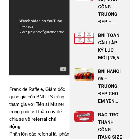
CÔNG
TRƯỜNG
ĐẸP –...
BNI TOÀN
CẦU LẬP
KỶ LỤC
MỚI | 26,5...
BNI HANOI
06 –
TRƯỜNG
Frank de Raffele, Giám đốc
ĐẸP CHO
quốc gia của BNI U.S cùng
EM YÊN...
tham gia với Tiến sĩ Misner
trong podcast tuần này để
BẢO TRỢ
chia sẻ về
referral chủ
THÀNH
động
.
CÔNG
Phần lớn các referral là “phản
|TĂNG SIZE