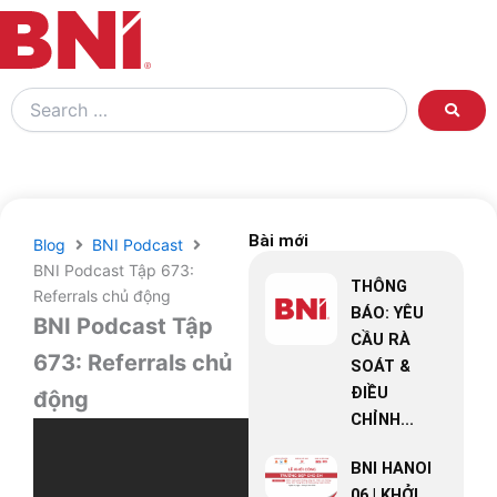
Search
…
Bài mới
Blog
BNI Podcast
BNI Podcast Tập 673:
THÔNG
Referrals chủ động
BÁO: YÊU
BNI Podcast Tập
CẦU RÀ
673: Referrals chủ
SOÁT &
ĐIỀU
động
CHỈNH...
BNI HANOI
06 | KHỞI