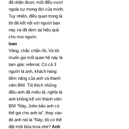
đã nhận được một điều vượt
ngoài sự mong đợi của
mình.
Tuy nhiên, điều quan trọng là
tôi đã kết nối với người bạn
này và đã đem lại hiệu quả
cho mọi người.
Ivan
Vâng, chắc chắn rồi. Và tôi
muốn gọi mối quan hệ này là
tam giác referral. Có cả 3
người là anh, khách hàng
tiềm năng của anh và thành
viên BNI. Tôi thích những
điều anh đã miêu tả, nghĩa là
anh không kể với thành
viên
BNI “Này, John bảo anh có
thể gọi cho anh ta”, thay vào
đó anh nói là “Này, tôi có thể
đặt một bữa trưa
nhé?
Anh