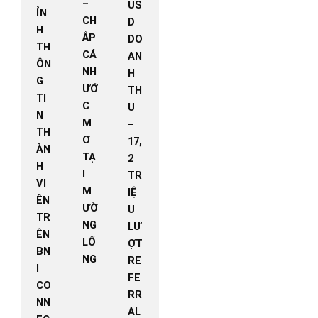
–
US
ỈN
CH
D
H
ẮP
DO
TH
CÁ
AN
ÔN
NH
H
G
ƯỚ
TH
TI
C
U
N
M
–
TH
Ơ
17,
ÀN
TẠ
2
H
I
TR
VI
M
IỆ
ÊN
ƯỜ
U
TR
NG
LƯ
ÊN
LỐ
ỢT
BN
NG
RE
I
FE
CO
RR
NN
AL