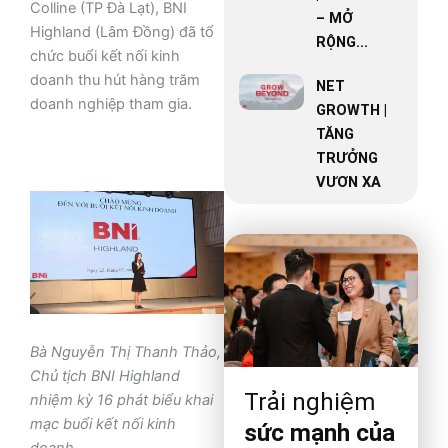
Colline (TP Đà Lạt), BNI
– MỞ
Highland (Lâm Đồng) đã tổ
RỘNG...
chức buổi kết nối kinh
doanh thu hút hàng trăm
NET
doanh nghiệp tham gia.
GROWTH |
TĂNG
TRƯỞNG
VƯƠN XA
Bà Nguyễn Thị Thanh Thảo,
Chủ tịch BNI Highland
Trải nghiệm
nhiệm kỳ 16 phát biểu khai
mạc buổi kết nối kinh
sức mạnh của
doanh.