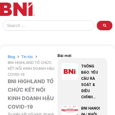
Search
…
Bài mới
Blog
Tin tức
BNI HIGHLAND TỔ CHỨC
THÔNG
KẾT NỐI KINH DOANH HẬU
BÁO: YÊU
COVID-19
CẦU RÀ
BNI HIGHLAND TỔ
SOÁT &
CHỨC KẾT NỐI
ĐIỀU
CHỈNH...
KINH DOANH HẬU
COVID-19
BNI HANOI
Sự kiện kết nối kinh doanh
06 | KHỞI