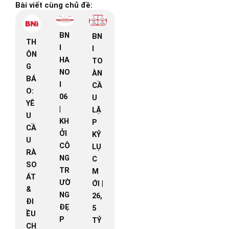
Bài viết cùng chủ đề:
BN
BN
TH
I
I
ÔN
HA
TO
G
NO
ÀN
BÁ
I
CẦ
O:
06
U
YÊ
|
LẬ
U
KH
P
CẦ
ỞI
KỶ
U
CÔ
LỤ
RÀ
NG
C
SO
TR
M
ÁT
ƯỜ
ỚI |
&
NG
26,
ĐI
ĐẸ
5
ỀU
P
TỶ
CH