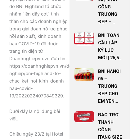
do BNI Highland tổ chức
CÔNG
nhằm “lên dây cót” tinh
TRƯỜNG
thần cho các doanh nghiệp
ĐẸP –...
trong giai đoạn nỗ lực phục
BNI TOÀN
hồi sản xuất, kinh doanh
CẦU LẬP
hậu COVID-19 đã được
KỶ LỤC
trang tin điện tử
MỚI | 26,5...
Doanhnghiepvn.vn đưa tin:
https://doanhnghiepvn.vn/doanh-
BNI HANOI
nghiep/bni-highland-to-
06 –
chuc-ket-noi-kinh-doanh-
TRƯỜNG
hau-covid-
ĐẸP CHO
19/20220224070849329.
EM YÊN...
Dưới đây là nội dung bài
BẢO TRỢ
viết.
THÀNH
CÔNG
Chiều ngày 23/2 tại Hotel
|TĂNG SIZE