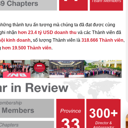
 những thành tựu ấn tượng mà chúng ta đã đạt được cùng
 ghi nhận
hơn 23.4 tỷ USD doanh thu
và các Thành viên đã
 hội kinh doanh
,
s
ố lượng Thành viên là
318.666 Thành viên
,
g
hơn 19.500 Thành viên
.