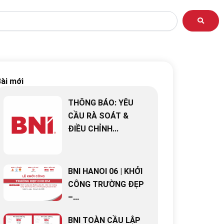
ài mới
THÔNG BÁO: YÊU
CẦU RÀ SOÁT &
ĐIỀU CHỈNH...
BNI HANOI 06 | KHỞI
CÔNG TRƯỜNG ĐẸP
–...
BNI TOÀN CẦU LẬP