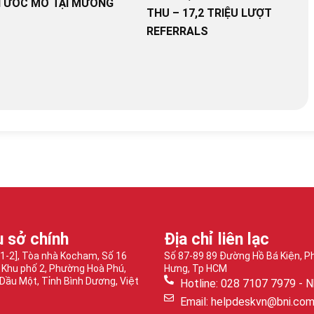
 ƯỚC MƠ TẠI MƯỜNG
THU – 17,2 TRIỆU LƯỢT
REFERRALS
ụ sở chính
Địa chỉ liên lạc
-1-2], Tòa nhà Kocham, Số 16
Số 87-89 89 Đường Hồ Bá Kiện, 
 Khu phố 2, Phường Hoà Phú,
Hưng, Tp HCM
Dầu Một, Tỉnh Bình Dương, Việt
Hotline: 028 7107 7979 - N
Email: helpdeskvn@bni.co