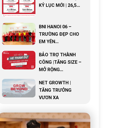
KỶ LỤC MỚI | 26,5...
BNI HANOI 06 –
TRƯỜNG ĐẸP CHO
EM YÊN...
BẢO TRỢ THÀNH
CÔNG |TĂNG SIZE –
MỞ RỘNG...
NET GROWTH |
TĂNG TRƯỞNG
VƯƠN XA