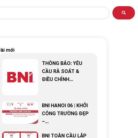
ài mới
THÔNG BÁO: YÊU
CẦU RÀ SOÁT &
ĐIỀU CHỈNH...
BNI HANOI 06 | KHỞI
CÔNG TRƯỜNG ĐẸP
–...
BNI TOÀN CẦU LẬP