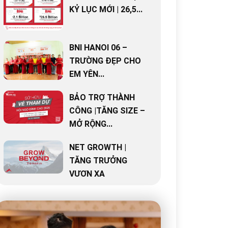
KỶ LỤC MỚI | 26,5...
BNI HANOI 06 –
TRƯỜNG ĐẸP CHO
EM YÊN...
BẢO TRỢ THÀNH
CÔNG |TĂNG SIZE –
MỞ RỘNG...
NET GROWTH |
TĂNG TRƯỞNG
VƯƠN XA