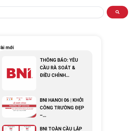
ài mới
THÔNG BÁO: YÊU
CẦU RÀ SOÁT &
ĐIỀU CHỈNH...
BNI HANOI 06 | KHỞI
CÔNG TRƯỜNG ĐẸP
–...
BNI TOÀN CẦU LẬP