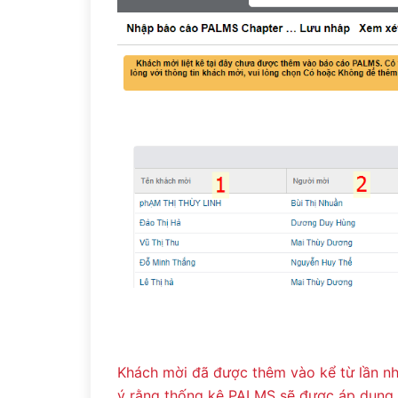
Khách mời đã được thêm vào kể từ lần nh
ý rằng thống kê PALMS sẽ được áp dụng 