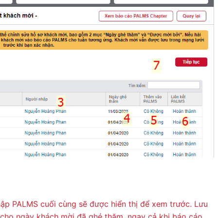
ập PALMS cuối cùng sẽ được hiển thị để xem trước. Lưu
cho ngày khách mời đã ghé thăm, ngay cả khi báo cáo