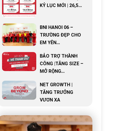
KỶ LỤC MỚI | 26,5...
BNI HANOI 06 –
TRƯỜNG ĐẸP CHO
EM YÊN...
BẢO TRỢ THÀNH
CÔNG |TĂNG SIZE –
MỞ RỘNG...
NET GROWTH |
TĂNG TRƯỞNG
VƯƠN XA