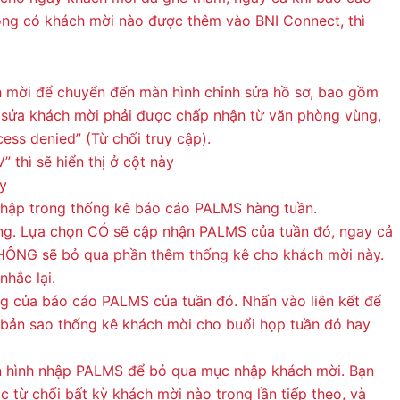
ông có khách mời nào được thêm vào BNI Connect, thì
h mời để chuyển đến màn hình chỉnh sửa hồ sơ, bao gồm
 sửa khách mời phải được chấp nhận từ văn phòng vùng,
ess denied” (Từ chối truy cập).
 thì sẽ hiển thị ở cột này
ày
hập trong thống kê báo cáo PALMS hàng tuần.
g. Lựa chọn CÓ sẽ cập nhận PALMS của tuần đó, ngay cả
KHÔNG sẽ bỏ qua phần thêm thống kê cho khách mời này.
hắc lại.
ạng của báo cáo PALMS của tuần đó. Nhấn vào liên kết để
bản sao thống kê khách mời cho buổi họp tuần đó hay
àn hình nhập PALMS để bỏ qua mục nhập khách mời. Bạn
 từ chối bất kỳ khách mời nào trong lần tiếp theo, và