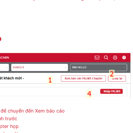
p
 để chuyển đến Xem báo cáo
nh trước
pter họp