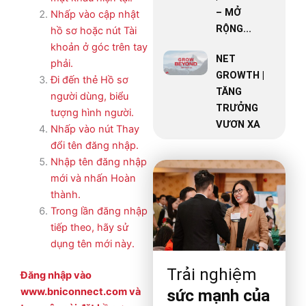
– MỞ
Nhấp vào cập nhật
RỘNG...
hồ sơ hoặc nút Tài
khoản ở góc trên tay
NET
phải.
GROWTH |
Đi đến thẻ Hồ sơ
TĂNG
người dùng, biểu
TRƯỞNG
tượng hình người.
VƯƠN XA
Nhấp vào nút Thay
đổi tên đăng nhập.
Nhập tên đăng nhập
mới và nhấn Hoàn
thành.
Trong lần đăng nhập
tiếp theo, hãy sử
dụng tên mới này.
Trải nghiệm
Đăng nhập vào
www.bniconnect.com và
sức mạnh của