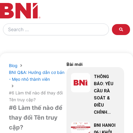
Search
…
Bài mới
Blog
BNI Q&A: Hướng dẫn cơ bản
THÔNG
- Mẹo nhỏ thành viên
BÁO: YÊU
CẦU RÀ
#6 Làm thế nào để thay đổi
SOÁT &
Tên truy cập?
ĐIỀU
#6 Làm thế nào để
CHỈNH...
thay đổi Tên truy
BNI HANOI
cập?
06 | KHỞI