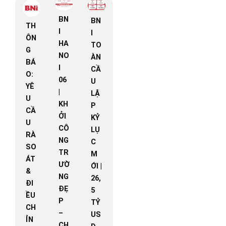
BN
BN
TH
I
I
ÔN
HA
TO
G
NO
ÀN
BÁ
I
CẦ
O:
06
U
YÊ
|
LẬ
U
KH
P
CẦ
ỞI
KỶ
U
CÔ
LỤ
RÀ
NG
C
SO
TR
M
ÁT
ƯỜ
ỚI |
&
NG
26,
ĐI
ĐẸ
5
ỀU
P
TỶ
CH
–
US
ỈN
CH