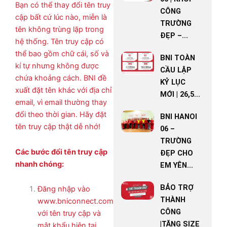
Bạn có thể thay đổi tên truy
CÔNG
cập bất cứ lúc nào, miễn là
TRƯỜNG
tên không trùng lặp trong
ĐẸP –...
hệ thống. Tên truy cập có
thể bao gồm chữ cái, số và
BNI TOÀN
kí tự nhưng không được
CẦU LẬP
chứa khoảng cách. BNI đề
KỶ LỤC
xuất đặt tên khác với địa chỉ
MỚI | 26,5...
email, vì email thường thay
đổi theo thời gian. Hãy đặt
BNI HANOI
tên truy cập thật dễ nhớ!
06 –
TRƯỜNG
Các bước đổi tên truy cập
ĐẸP CHO
nhanh chóng:
EM YÊN...
BẢO TRỢ
Đăng nhập vào
THÀNH
www.bniconnect.com
CÔNG
với tên truy cập và
|TĂNG SIZE
mật khẩu hiện tại.