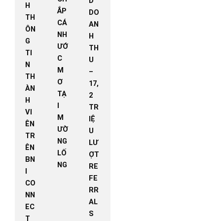
D
H
ẮP
DO
TH
CÁ
AN
ÔN
NH
H
G
ƯỚ
TH
TI
C
U
N
M
–
TH
Ơ
17,
ÀN
TẠ
2
H
I
TR
VI
M
IỆ
ÊN
ƯỜ
U
TR
NG
LƯ
ÊN
LỐ
ỢT
BN
NG
RE
I
FE
CO
RR
NN
AL
EC
S
T