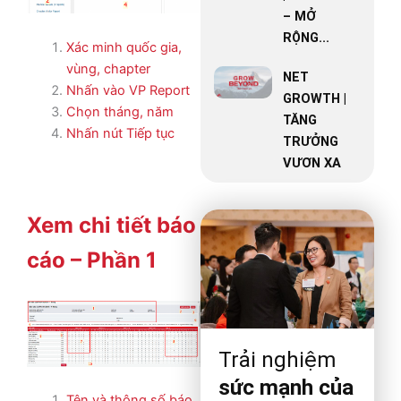
– MỞ
RỘNG...
Xác minh quốc gia,
vùng, chapter
NET
Nhấn vào VP Report
GROWTH |
Chọn tháng, năm
TĂNG
Nhấn nút Tiếp tục
TRƯỞNG
VƯƠN XA
Xem chi tiết báo
cáo – Phần 1
Trải nghiệm
sức mạnh của
Tên và thông số báo