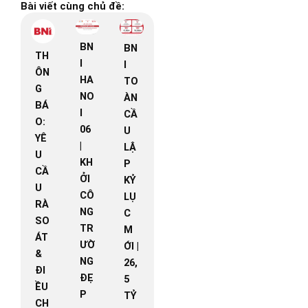
Bài viết cùng chủ đề:
BN
BN
TH
I
I
ÔN
HA
TO
G
NO
ÀN
BÁ
I
CẦ
O:
06
U
YÊ
|
LẬ
U
KH
P
CẦ
ỞI
KỶ
U
CÔ
LỤ
RÀ
NG
C
SO
TR
M
ÁT
ƯỜ
ỚI |
&
NG
26,
ĐI
ĐẸ
5
ỀU
P
TỶ
CH