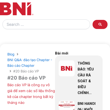
Search
…
Bài mới
Blog
BNI Q&A: đào tạo Chapter -
THÔNG
Báo cáo Chapter
BÁO: YÊU
#20 Báo cáo VP
CẦU RÀ
#20 Báo cáo VP
SOÁT &
Báo cáo VP là công cụ vô
ĐIỀU
giá để xem các số liệu thống
CHỈNH...
kê của chapter trong bất kỳ
tháng nào
BNI HANOI
06 | KHỞI