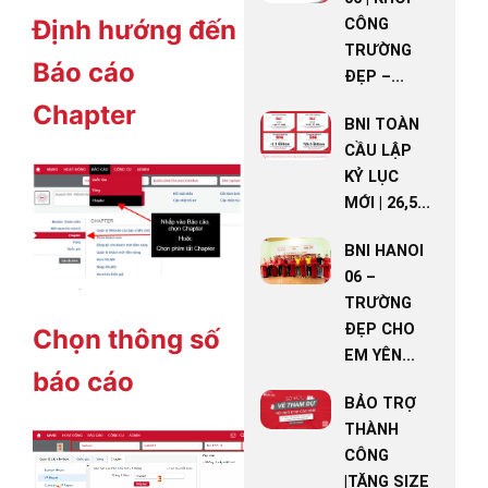
Định hướng đến
CÔNG
TRƯỜNG
Báo cáo
ĐẸP –...
Chapter
BNI TOÀN
CẦU LẬP
KỶ LỤC
MỚI | 26,5...
BNI HANOI
06 –
TRƯỜNG
ĐẸP CHO
Chọn thông số
EM YÊN...
báo cáo
BẢO TRỢ
THÀNH
CÔNG
|TĂNG SIZE