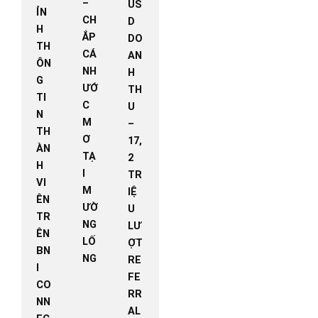
–
US
ỈN
CH
D
H
ẮP
DO
TH
CÁ
AN
ÔN
NH
H
G
ƯỚ
TH
TI
C
U
N
M
–
TH
Ơ
17,
ÀN
TẠ
2
H
I
TR
VI
M
IỆ
ÊN
ƯỜ
U
TR
NG
LƯ
ÊN
LỐ
ỢT
BN
NG
RE
I
FE
CO
RR
NN
AL